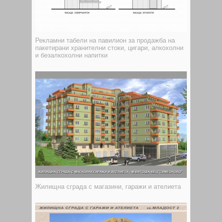
Рекламни табели на павилион за продажба на
пакетирани хранителни стоки, цигари, алкохолни
и безалкохолни напитки
Жилищна сграда с магазини, гаражи и ателиета